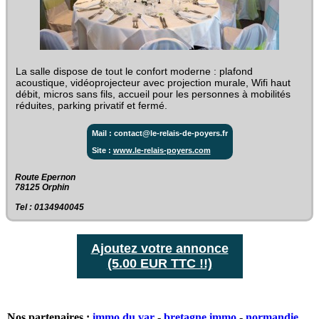
La salle dispose de tout le confort moderne : plafond
acoustique, vidéoprojecteur avec projection murale, Wifi haut
débit, micros sans fils, accueil pour les personnes à mobilités
réduites, parking privatif et fermé.
Mail : contact@le-relais-de-poyers.fr
Site :
www.le-relais-poyers.com
Route Epernon‎
78125 Orphin
Tel : 0134940045
Ajoutez votre annonce
(5.00 EUR TTC !!)
Nos partenaires :
immo du var
-
bretagne immo
-
normandie