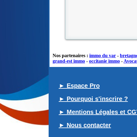
Nos partenaires :
immo du var
-
bretagn
grand-est immo
-
occitanie immo
-
Avocat
► Espace Pro
► Pourquoi s'inscrire ?
► Mentions Légales et C
► Nous contacter