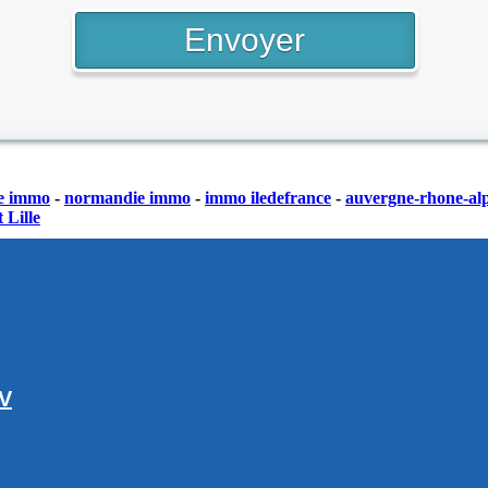
e immo
-
normandie immo
-
immo iledefrance
-
auvergne-rhone-al
 Lille
GV